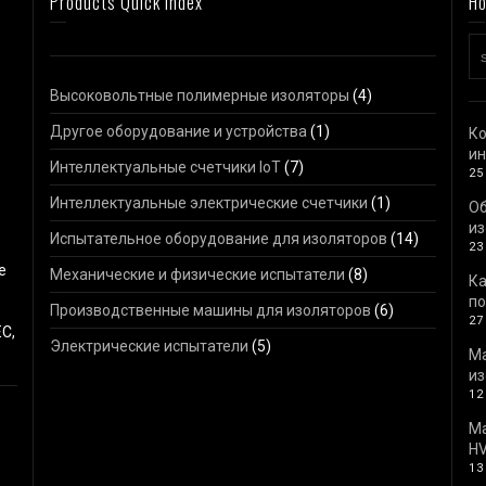
Products Quick Index
Ho
Высоковольтные полимерные изоляторы
(4)
Другое оборудование и устройства
(1)
Ко
ин
Интеллектуальные счетчики IoT
(7)
25
Интеллектуальные электрические счетчики
(1)
О
из
Испытательное оборудование для изоляторов
(14)
23
е
Механические и физические испытатели
(8)
Ка
по
Производственные машины для изоляторов
(6)
27
C,
Электрические испытатели
(5)
М
из
12
Ма
HV
13