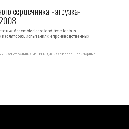
ого сердечника нагрузка-
:2008
татья: Assembled core load-time tests in
х изоляторах, испытаниях и производственных
ний
,
Испытательные машины для изоляторов
,
Полимерные