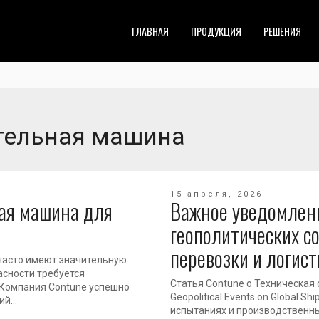
ГЛАВНАЯ
ПРОДУКЦИЯ
РЕШЕНИЯ
ательная машина
15 апреля, 2026
ая машина для
Важное уведомлени
геополитических с
перевозки и логист
часто имеют значительную
асности требуется
Статья Contune о Техническая ст
 Компания Contune успешно
Geopolitical Events on Global S
ний…
испытаниях и производственн