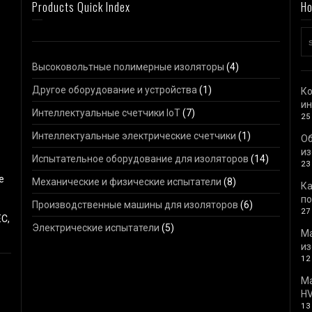
Products Quick Index
Ho
Высоковольтные полимерные изоляторы
(4)
Другое оборудование и устройства
(1)
Ко
ин
Интеллектуальные счетчики IoT
(7)
25
Интеллектуальные электрические счетчики
(1)
О
из
Испытательное оборудование для изоляторов
(14)
23
е
Механические и физические испытатели
(8)
Ка
по
Производственные машины для изоляторов
(6)
27
C,
Электрические испытатели
(5)
М
из
12
Ма
HV
13