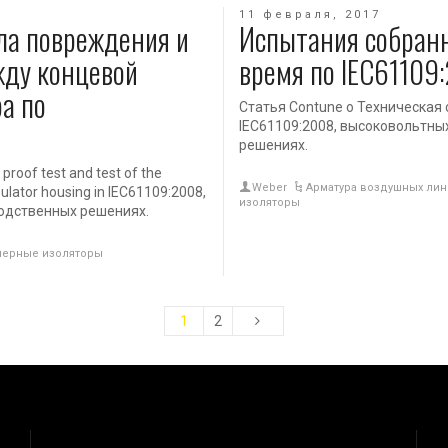
11 февраля, 2017
ла повреждения и
Испытания собранн
жду концевой
время по IEC61109
а по
Статья Contune о Техническая с
IEC61109:2008, высоковольтны
решениях.
roof test and test of the
Weber
Арматура воздушных ли
sulator housing in IEC61109:2008,
изоляторы
водственных решениях.
ерные изоляторы
1
2