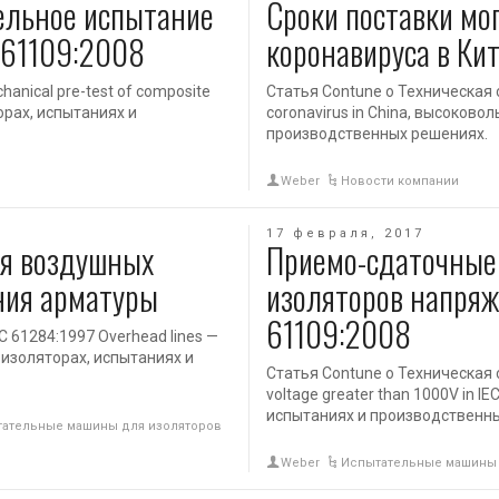
ельное испытание
Сроки поставки мо
C 61109:2008
коронавируса в Ки
anical pre-test of composite
Статья Contune о Техническая с
торах, испытаниях и
coronavirus in China, высоково
производственных решениях.
Weber
Новости компании
17 февраля, 2017
ля воздушных
Приемо-сдаточные
ния арматуры
изоляторов напряж
61109:2008
C 61284:1997 Overhead lines —
х изоляторах, испытаниях и
Статья Contune о Техническая ст
voltage greater than 1000V in 
испытаниях и производственн
ательные машины для изоляторов
Weber
Испытательные машины 