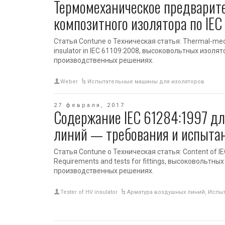
Термомеханическое предварит
композитного изолятора по IE
Статья Contune о Техническая статья: Thermal-mech
insulator in IEC 61109:2008, высоковольтных изоля
производственных решениях.
Weber
Испытательные машины для изоляторов
27 февраля, 2017
Содержание IEC 61284:1997 д
линий — требования и испыта
Статья Contune о Техническая статья: Content of IE
Requirements and tests for fittings, высоковольтны
производственных решениях.
Tester of HV insulator
Арматура воздушных линий
,
Испыт