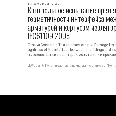
13 февраля, 2017
Контрольное испытание преде
герметичности интерфейса ме
арматурой и корпусом изолятор
IEC61109:2008
Статья Contune о Техническая статья: Damage limit p
tightness of the interface between end fittings and in
высоковольтных изоляторах, испытаниях и произ
Weber
Испытательные машины для изоляторов
,
Полим