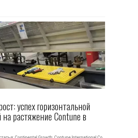
ост: успех горизонтальной
на растяжение Contune в
атья: Continental Growth: Contune International Co.,