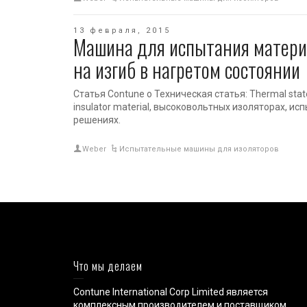
13 февраля, 2015
Машина для испытания матери
на изгиб в нагретом состоянии
Статья Contune о Техническая статья: Thermal state
insulator material, высоковольтных изоляторах, и
решениях.
Weber
Испытательные машины для изоляторов
Что мы делаем
Contune International Corp Limited является
комплексным производителем и поставщиком