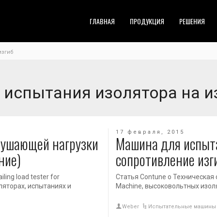
ГЛАВНАЯ
ПРОДУКЦИЯ
РЕШЕНИЯ
изгиб
а испытания изолятора на и
17 февраля, 2015
рушающей нагрузки
Машина для испыта
ние)
сопротивление изг
ing load tester for
Статья Contune о Техническая ста
оляторах, испытаниях и
Machine, высоковольтных изол
Weber
Испытательные машины 