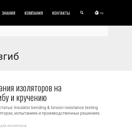
ЗНАНИЯ
КОМПАНИЯ
КОНТАКТЫ
ru
згиб
ния изоляторов на
ибу и кручению
тья: Insulator bending & torsion resistance testing
яторах, испытаниях и производственных решениях.
для изоляторов