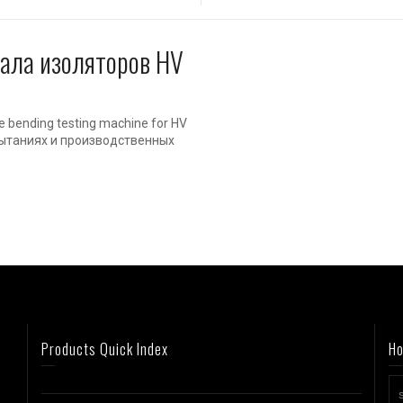
ала изоляторов HV
 bending testing machine for HV
спытаниях и производственных
Products Quick Index
Ho