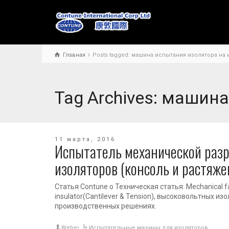
Главная
Posts tagged: машина испытания изолятора на 
Tag Archives: машин
11 марта, 2016
Испытатель механической раз
изоляторов (консоль и растяже
Статья Contune о Техническая статья: Mechanical fail
insulator(Cantilever & Tension), высоковольтных из
производственных решениях.
Weber
Испытательные машины для изоляторов