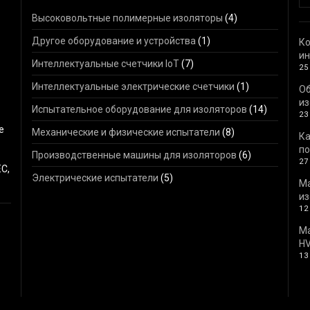
Высоковольтные полимерные изоляторы
(4)
Другое оборудование и устройства
(1)
Ко
ин
Интеллектуальные счетчики IoT
(7)
25
Интеллектуальные электрические счетчики
(1)
О
из
Испытательное оборудование для изоляторов
(14)
23
е
Механические и физические испытатели
(8)
Ка
по
Производственные машины для изоляторов
(6)
27
C,
Электрические испытатели
(5)
М
из
12
Ма
HV
13