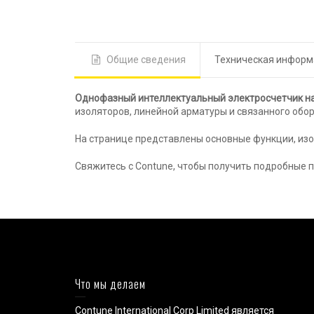
Общие сведения
Техническая инфор
Однофазный интеллектуальный электросчетчик на
изоляторов, линейной арматуры и связанного обо
На странице представлены основные функции, из
Свяжитесь с Contune, чтобы получить подробные 
Что мы делаем
Contune International Corp Limited является