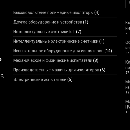
Высоковольтные полимерные изоляторы
(4)
Другое оборудование и устройства
(1)
Ко
ин
Интеллектуальные счетчики IoT
(7)
25
Интеллектуальные электрические счетчики
(1)
О
из
Испытательное оборудование для изоляторов
(14)
23
е
Механические и физические испытатели
(8)
Ка
по
Производственные машины для изоляторов
(6)
27
C,
Электрические испытатели
(5)
М
из
12
Ма
HV
13