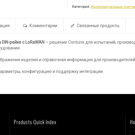
Категория:
Интеллектуальные счетчи
мация
Комментарии
Связанные продукты
 DIN-рейке с LoRaWAN
— решение Contune для испытаний, произво
рудования.
ображения изделия и справочная информация для производителей,
параметры, конфигурацию и поддержку интеграции.
Products Quick Index
Ho