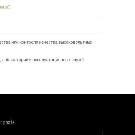
ки IoT
дства или контроля качества высоковольтных
 лабораторий и эксплуатационных служб.
t posts